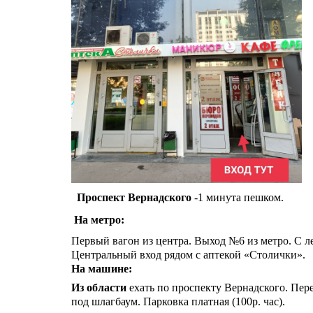
Проспект Вернадского
-1 минута пешком.
На метро:
Первый вагон из центра. Выход №6 из метро. С л
Центральный вход рядом с аптекой «Столички».
На машине:
Из области
ехать по проспекту Вернадского. Пере
под шлагбаум. Парковка платная (100р. час).