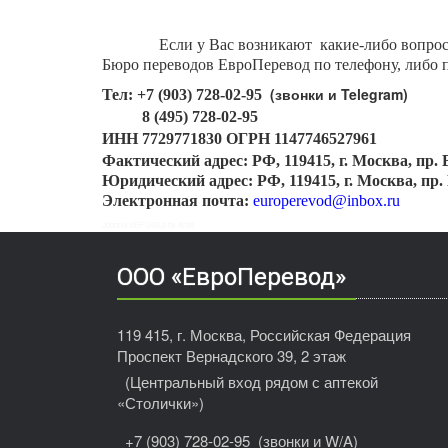
Если у Вас возникают какие-либо вопрос
Бюро переводов ЕвроПеревод по телефону, либо п
(
звонки и Telegram)
Тел: +7 (903) 728-02-95
8 (495) 728-02-95
ИНН
7729771830 ОГРН
1147746527961
Фактический адрес:
РФ, 119415, г. Москва, пр.
Юридический адрес:
РФ, 119415, г. Москва, пр.
Электронная почта:
europerevod@inbox.ru
Joomla SEF URLs by Artio
ООО «ЕвроПеревод»
119 415, г. Москва, Российская Федерация
Проспект Вернадского 39, 2 этаж
(Центральный вход рядом с аптекой
«Столички»)
+7 (903) 728-02-95
(звонки и W/A)